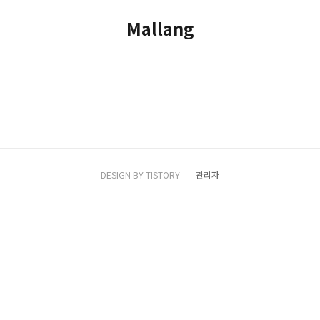
Mallang
DESIGN BY
TISTORY
관리자