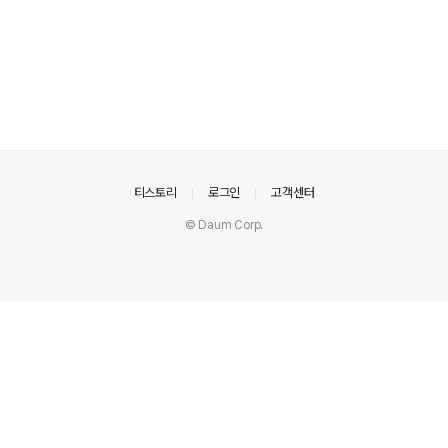
의안내
티스토리
로그인
고객센터
© Daum Corp.