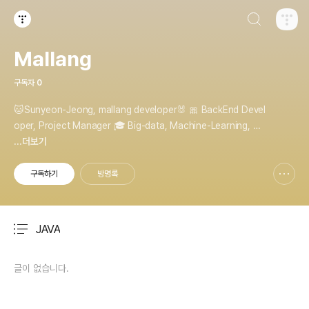
검색하기
티스토리
Mallang
구독자
0
🐱Sunyeon-Jeong, mallang developer🐰 🎀 BackEnd Devel
oper, Project Manager 🎓 Big-data, Machine-Learning, Da
ta-Structure, Database, Computer-Architecture 🌈 Java, S
...더보기
pring, SpringBoot, Python, R, SQL, AWS, Postman, GitHu
b, Notion 💌 Contact me - 📎 https://velog
구독하기
방명록
신고하기 레이어
열기
JAVA
분류 전체보기
주요 글 목록
글이 없습니다.